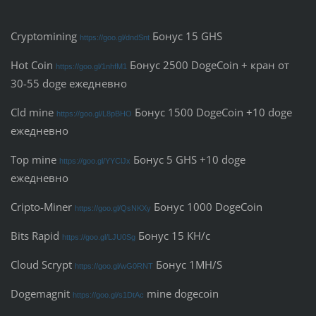
Cryptomining
Бонус 15 GHS
https://goo.gl/dndSnt
Hot Coin
Бонус 2500 DogeCoin + кран от
https://goo.gl/1nhfM1
30-55
doge ежедневно
Cld mine
Бонус 1500 DogeCoin
+10 doge
https://goo.gl/L8pBHO
ежедневно
Top mine
Бонус 5 GHS +10 doge
https://goo.gl/YYClJx
ежедневно
Cripto-Miner
Бонус 1000 DogeCoin
https://goo.gl/QsNKXy
Bits Rapid
Бонус 15 KH/с
https://goo.gl/LJU0Sg
Cloud Scrypt
Бонус 1MH/S
https://goo.gl/wG0RNT
Dogemagnit
mine dogecoin
https://goo.gl/s1DtAc