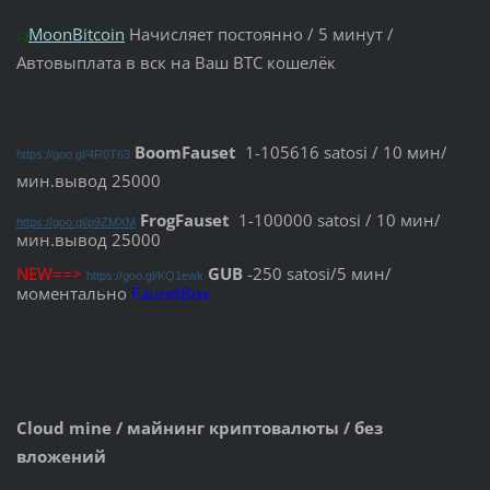
MoonBitcoin
Начисляет постоянно / 5 минут /
:-)
Автовыплата в вск на Ваш BTC кошелёк
BoomFauset
1-105616 satosi / 10 мин/
https://goo.gl/4R0T63
мин.вывод 25000
FrogFauset
1-100000 satosi / 10 мин/
https://goo.gl/p9ZMXM
мин.вывод 25000
NEW==>
GUB
-250 satosi/5 мин/
https://goo.gl/KQ1ewk
моментально
FausetBox
Cloud mine / майнинг криптовалюты / без
вложений