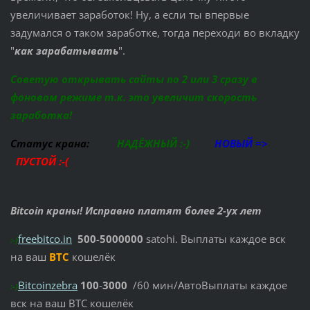
увеличивает заработок! Ну, а если ты впервые
задумался о таком заработке, тогда переходи во вкладку
"
как зарабатывать
".
Советую открывать сайты по 2 или 3 сразу в
фоновом режиме т.к. это увеличит скорость
заработка!
Статус крана:
НАДЁЖНЫЙ :-)
НОВЫЙ =>
ПУСТОЙ :-(
Bitcoin краны! Исправно платят более 2-ух лет
freebitco.in
500
-
5000000
satohi. Выплаты каждое вск
:-)
на ваш
BTC
кошелёк
Bitcoinzebra
100
-
3000
/60 мин/АвтоВыплаты каждое
:-)
вск на ваш BTC кошелёк