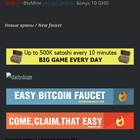
NEW==>
BtxMine
Бонус 10
GHS
!
https://goo.gl/F8LQks
Новые краны / New fauset
Лучшие краны / Favorit fauset list